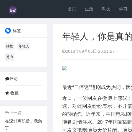
首页
生活
科技
学习
标签
年轻人，你是真的
瞎忙
年轻人
2018年09月05日 23:21:57
努力
评论
最近“二倍速”追剧成为热词，
近日，一位网友在微博上感叹
速。对此网友纷纷表示，不开倍
的“标配”。近年来，中国电视
上一篇 :
拖沓剧情注水。2017年国家四
在深圳离职后，我急
了
司发文抵制演员天价片酬。演