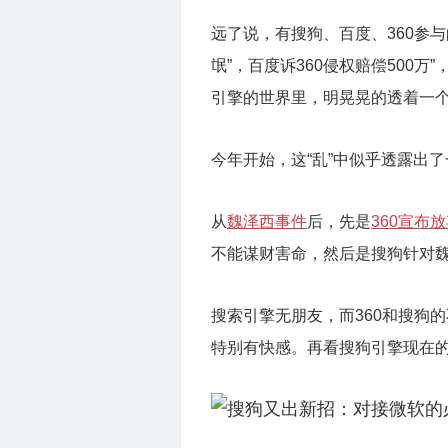
远了说，有搜狗、百度、360参与的
氓”，百度诉360侵权赔偿500万
引擎的世界里，明晃晃的透着一个
今年开始，这“乱”中似乎透露出了
从
魏泽西事件
后，先是
360宣布
不能谋财害命，然后是搜狗针对
搜索引擎无朋友，而360和搜狗
特别有快感。再看搜狗引擎现在